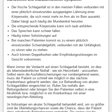
Der frische Schlaganfall ist in den meisten Fällen verbunden mit
einer plötzlich einsetzenden ausgeprägten Lähmung einer
Körperseite, die sich meist mehr im Arm als im Bein auswirkt.
Dabei hängt auch häufig der Mundwinkel herunter.
Die entsprechende Körperseite kann sich taub anfühlen.
Das Sprechen kann schwer fallen.
Häufig treten Sehstörungen auf.
Bei manchen Patienten kommt es zu einem plötzlich
einsetzenden Schwindelgefühl, verbunden mit der Unfähigkeit,
zu sitzen oder zu stehen.
Auch können Doppeltsehen oder Empfindungsstörungen im
Gesicht vorkommen.
Wann immer der Verdacht auf einen Schlaganfall besteht, ist dies
als lebensbedrohlicher Notfall - wie ein Herzinfarkt - anzusehen.
Selbst wenn die Ausfallerscheinungen nur vorübergehend waren,
muss der Patient so schnell wie möglich in das nächste
Krankenhaus gebracht werden, das zur Behandlung von akuten
Schlaganfällen eingerichtet ist. Rufen Sie notfalls den
Rettungsdienst oder bringen Sie den Patienten selbst in eine
Akutklinik bzw. möglichst in ein Krankenhaus mit einer
neurologischen Abteilung.
Je frühzeitiger ein akuter Schlaganfall behandelt wird, um so größer
sind die Überlebungschancen sowie die Chance, dass der Patient
ohne anhaltende Behinderungen weiterlebt. Die ersten vier bis