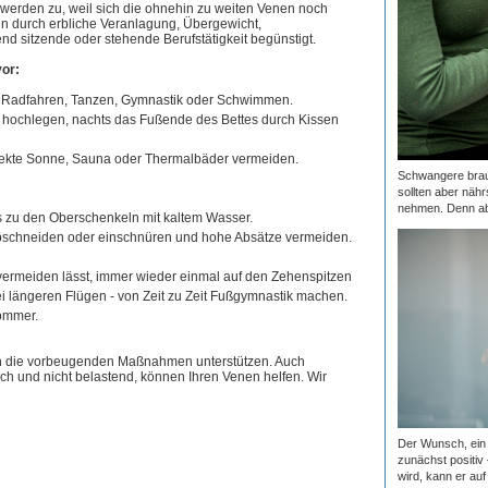
erden zu, weil sich die ohnehin zu weiten Venen noch
 durch erbliche Veranlagung, Übergewicht,
d sitzende oder stehende Berufstätigkeit begünstigt.
or:
 Radfahren, Tanzen, Gymnastik oder Schwimmen.
 hochlegen, nachts das Fußende des Bettes durch Kissen
irekte Sonne, Sauna oder Thermalbäder vermeiden.
Schwangere brauc
sollten aber nähr
nehmen. Denn ab 
 zu den Oberschenkeln mit kaltem Wasser.
abschneiden oder einschnüren und hohe Absätze vermeiden.
vermeiden lässt, immer wieder einmal auf den Zehenspitzen
ei längeren Flügen - von Zeit zu Zeit Fußgymnastik machen.
Sommer.
en die vorbeugenden Maßnahmen unterstützen. Auch
h und nicht belastend, können Ihren Venen helfen. Wir
Der Wunsch, ein 
zunächst positiv
wird, kann er auf