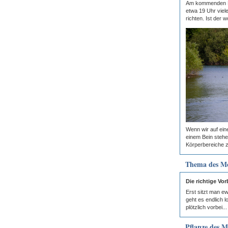
Am kommenden Mi
etwa 19 Uhr viel
richten. Ist der wo
Wenn wir auf ein
einem Bein stehe
Körperbereiche z
Thema des M
Die richtige Vo
Erst sitzt man e
geht es endlich l
plötzlich vorbei...
Pflanze des M