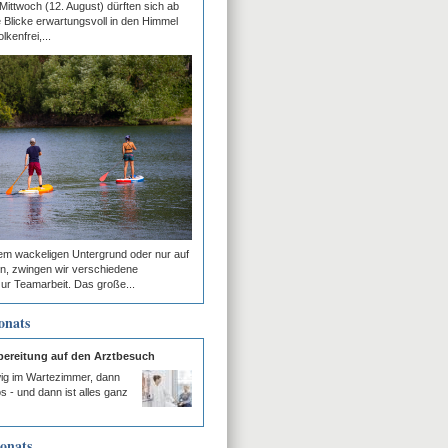
ttwoch (12. August) dürften sich ab
e Blicke erwartungsvoll in den Himmel
lkenfrei,...
em wackeligen Untergrund oder nur auf
n, zwingen wir verschiedene
ur Teamarbeit. Das große...
onats
rbereitung auf den Arztbesuch
wig im Wartezimmer, dann
os - und dann ist alles ganz
onats