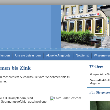
llungen
Unsere Leistungen
Aktuelle Angebote
Notdienst
Wissenswer
men bis Zink
TV-Tipps
Morgen früh -
06:
n recherchiert. Alles was Sie vom "Abnehmen" bis zu
Gesundheit! -
önnte.
Magazin
Für Sie geles
ie z.B. Krampfadern, sind
, Spannungsgefühle, geschwollene