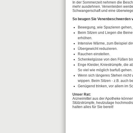
In der Sommerzeit nehmen die Beschw
mehr ausdehnen. Venenleiden werden
Schwangerschaft und eine überwiegen
So beugen Sie Venenbeschwerden v
Bewegung, wie Spazieren gehen,
Beim Sitzen und Liegen die Beine
erhöhen.
Intensive Wärme, zum Beispiel d
Übergewicht reduzieren.
Rauchen einstellen.
Schenkelgüsse von den Füßen bis
Enge Kleider, Kniestrümpfe, die 
So viel wie möglich barfuß gehen.
Wenn sich längeres Stehen nicht 
wippen. Beim Sitzen - z.B. auch b
Genügend trinken, vor allem im 
Unser Rat:
Arzneimittel aus der Apotheke könn
Stützstrümpfe, heutzutage hochmodisc
halten alles für Sie bereit!